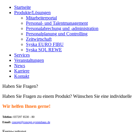
Startseite
Produkte/Lösungen
Mitarbeiterportal
Personal- und Talentmanagement
Personalabrechung und -administration
Personalplanung und Controlling
Zeitwirtschaft
Syska EURO FIBU
Syska SQL REWE
Services
Veranstaltungen
News
Karriere
Kontakt
Haben Sie Fragen?
Haben Sie Fragen zu einem Produkt? Wünschen Sie eine individuell
Wir helfen Ihnen gerne!
Telefon:
037297 8530 - 80
Email:
concept@concept-systemhaus.de
Fernwartung